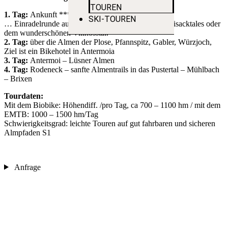
TOUREN
1. Tag:
Ankunft **** Hotel Stern Teis/Villnöss
SKI-TOUREN
… Einradelrunde auf die Almen des bezaubernden Eisacktales oder
dem wunderschönen Villnösstal.
2. Tag:
über die Almen der Plose, Pfannspitz, Gabler, Würzjoch,
Ziel ist ein Bikehotel in Antermoia
3. Tag:
Antermoi – Lüsner Almen
4. Tag:
Rodeneck – sanfte Almentrails in das Pustertal – Mühlbach
– Brixen
Tourdaten:
Mit dem Biobike: Höhendiff. /pro Tag, ca 700 – 1100 hm / mit dem
EMTB: 1000 – 1500 hm/Tag
Schwierigkeitsgrad: leichte Touren auf gut fahrbaren und sicheren
Almpfaden S1
Anfrage