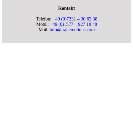
Kontakt
Telefon:
+49 (0)7331 – 30 63 38
Mobil:
+49 (0)1577 – 927 18 48
Mail:
info@trailemotions.com
Copyright 2025 trailemotions.com | Alle Rechte
vorbehalten |
Impressum
|
Datenschutz
|
AGB