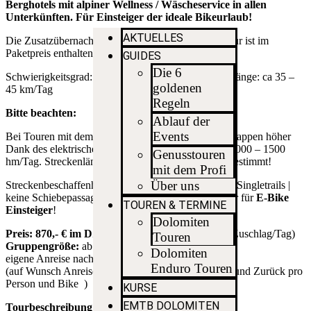
Berghotels mit alpiner Wellness / Wäscheservice in allen
Unterkünften. Für Einsteiger der ideale Bikeurlaub!
AKTUELLES
Die Zusatzübernachtung im Hotel am Vortag der Tour ist im
Paketpreis enthalten
GUIDES
Die 6
Schwierigkeitsgrad: S1 / Kondition: leicht / Etappenlänge: ca 35 –
goldenen
45 km/Tag
Regeln
Bitte beachten:
Ablauf der
Events
Bei Touren mit dem EMTB ist die Reichweite der Etappen höher
Dank des elektrischen Antriebes und liegt etwa bei 1000 – 1500
Genusstouren
hm/Tag. Streckenlänge wird je nach Level der TN bestimmt!
mit dem Profi
Über uns
Streckenbeschaffenheit: meist Schotterwege | leichte Singletrails |
keine SchiebepassagenAusgesprochen optimale Tour für
E-Bike
TOUREN & TERMINE
Einsteiger
!
Dolomiten
Preis: 870,- € im DZ
(wahlweise als EZ mit 30,- € Zuschlag/Tag)
Touren
Gruppengröße:
ab 4 – 6 Personen
Dolomiten
eigene Anreise nach Südtirol
Enduro Touren
(auf Wunsch Anreise mit Shuttleservice / 60,- € Hin und Zurück pro
Person und Bike )
KURSE
EMTB DOLOMITEN
Tourbeschreibung: