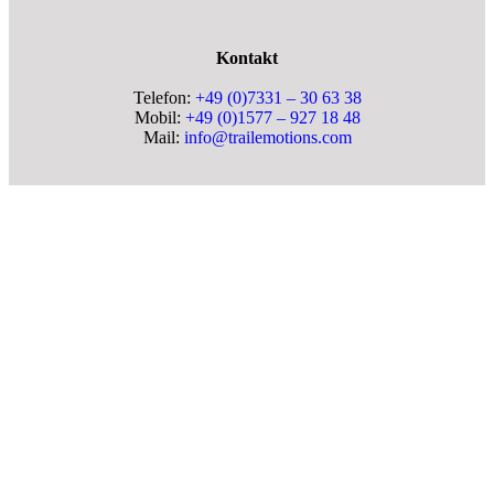
Kontakt
Telefon:
+49 (0)7331 – 30 63 38
Mobil:
+49 (0)1577 – 927 18 48
Mail:
info@trailemotions.com
Copyright 2025 trailemotions.com | Alle Rechte
vorbehalten |
Impressum
|
Datenschutz
|
AGB