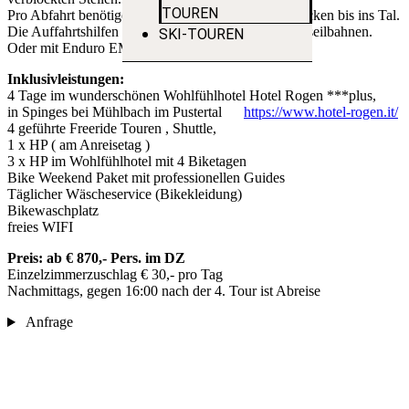
TOUREN
Pro Abfahrt benötigen wir ca 3 – 5 Std. über Bergrücken bis ins Tal.
Die Auffahrtshilfen gibt es mit Shuttle und den Bergseilbahnen.
SKI-TOUREN
Oder mit Enduro EMTB`s
Inklusivleistungen:
4 Tage im wunderschönen Wohlfühlhotel Hotel Rogen ***plus,
in Spinges bei Mühlbach im Pustertal
https://www.hotel-rogen.it/
4 geführte Freeride Touren , Shuttle,
1 x HP ( am Anreisetag )
3 x HP im Wohlfühlhotel mit 4 Biketagen
Bike Weekend Paket mit professionellen Guides
Täglicher Wäscheservice (Bikekleidung)
Bikewaschplatz
freies WIFI
Preis: ab € 870,- Pers. im DZ
Einzelzimmerzuschlag € 30,- pro Tag
Nachmittags, gegen 16:00 nach der 4. Tour ist Abreise
Anfrage