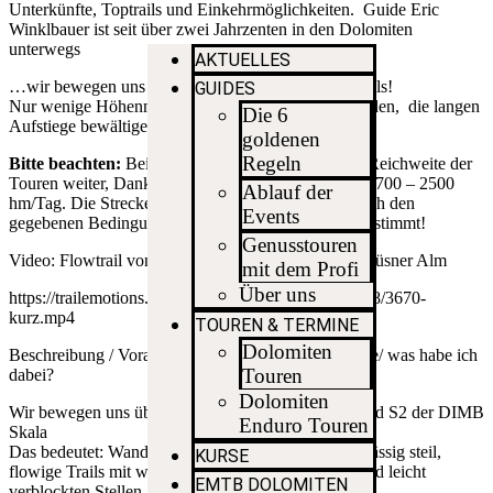
Unterkünfte, Toptrails und Einkehrmöglichkeiten. Guide Eric
Winklbauer ist seit über zwei Jahrzenten in den Dolomiten
unterwegs
AKTUELLES
…wir bewegen uns fast ausschließlich auf Singletrails!
GUIDES
Nur wenige Höhenmeter werden wir selbst überwinden, die langen
Die 6
Aufstiege bewältigen wir mit Shuttle und Bergbahn.
goldenen
Regeln
Bitte beachten:
Bei Touren mit dem EMTB ist die Reichweite der
Touren weiter, Dank des elektrischen Antriebes bei 1700 – 2500
Ablauf der
hm/Tag. Die Strecken und Schwierigkeit werden nach den
Events
gegebenen Bedingungen und nach Level der TN bestimmt!
Genusstouren
Video: Flowtrail von der Maurerberghütte über die Lüsner Alm
mit dem Profi
Über uns
https://trailemotions.com/wp-content/uploads/2025/08/3670-
kurz.mp4
TOUREN & TERMINE
Dolomiten
Beschreibung / Voraussetzungen / welche Zielgruppe/ was habe ich
Touren
dabei?
Dolomiten
Wir bewegen uns überwiegend im Schwierigkeitsgrad S2 der DIMB
Enduro Touren
Skala
Das bedeutet: Wanderwege mit Steinen, Wurzeln, mässig steil,
KURSE
flowige Trails mit wenig schwierigen Spitzkehren und leicht
EMTB DOLOMITEN
verblockten Stellen.